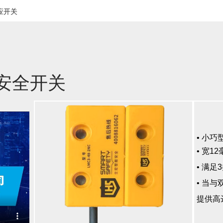
应开关
触安全开关
• 小
• 宽
• 满足
• 当
提供高达