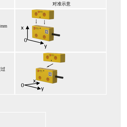
对准示意
mm
超过