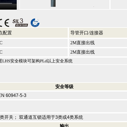
点配置
导管开口/连接器
C
2M直接出线
C
2M直接出线
置LHS安全模块可架构PLd以上安全系统
安全等级
EN 60947-5-3
-1的3类开关； 双通道互锁适用于3类或4类系统
输出