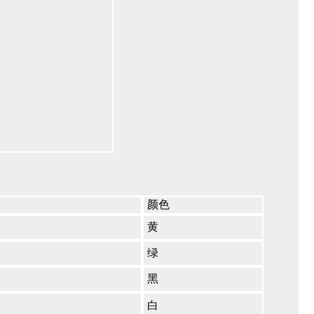
颜色
黄
绿
黑
白