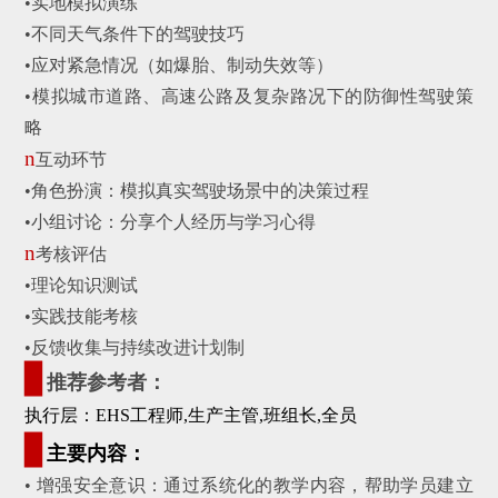
•实地模拟演练
•不同天气条件下的驾驶技巧
•应对紧急情况（如爆胎、制动失效等）
•
模拟城市道路、高速公路及复杂路况下的防御性驾驶策
略
n
互动环节
•角色扮演：模拟真实驾驶场景中的决策过程
•
小组讨论：分享个人经历与学习心得
n
考核评估
•理论知识测试
•
实践技能考核
•
反馈收集与持续改进计划制
▊
推荐参考者：
执行层：EHS工程师
,生产主管
,班组长
,全员
▊
主要内容：
• 增强安全意识：通过系统化的教学内容，帮助学员建立