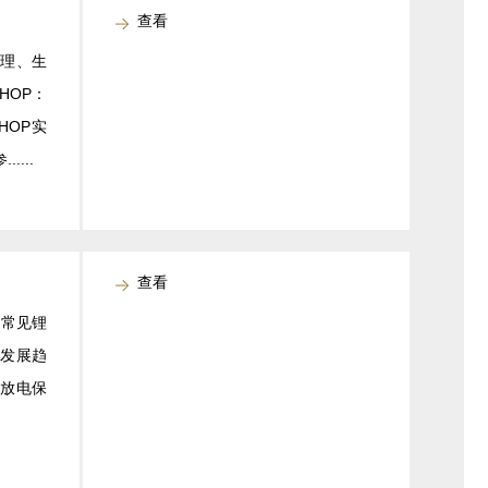
查看
心理、生
HOP：
HOP实
...
查看
 常见锂
和发展趋
/放电保