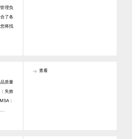
产管理负
集合了各
里您将找
查看
产品质量
A：失效
MSA：
..