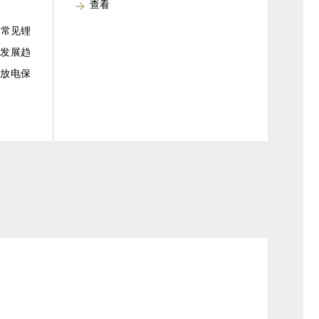
查看
 常见锂
和发展趋
/放电保