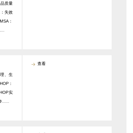
产品质量
A：失效
MSA：
..
查看
心理、生
HOP：
HOP实
...